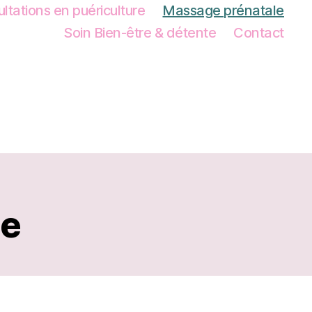
ltations en puériculture
Massage prénatale
Soin Bien-être & détente
Contact
le