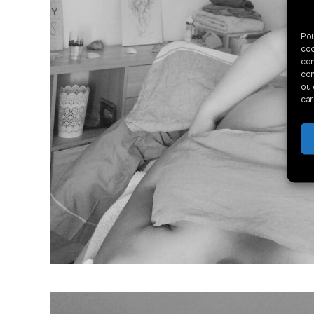
Pou
coo
con
com
ou 
car