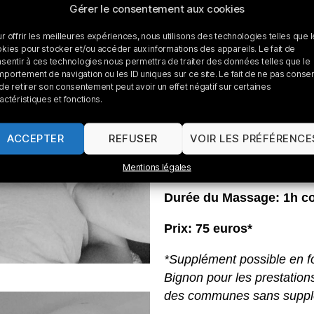
musculosquelettiques tr
Gérer le consentement aux cookies
Relance une digestion
r offrir les meilleures expériences, nous utilisons des technologies telles que 
Améliore la respiration
kies pour stocker et/ou accéder aux informations des appareils. Le fait de
sentir à ces technologies nous permettra de traiter des données telles que le
Aide à diminuer les n
portement de navigation ou les ID uniques sur ce site. Le fait de ne pas consen
Nourrit la peau et prév
de retirer son consentement peut avoir un effet négatif sur certaines
actéristiques et fonctions.
ACCEPTER
REFUSER
VOIR LES PRÉFÉRENCE
Tarifs
Mentions légales
Durée du Massage: 1h c
Prix: 75 euros*
*Supplément possible en fo
Bignon pour les prestation
des communes sans suppl