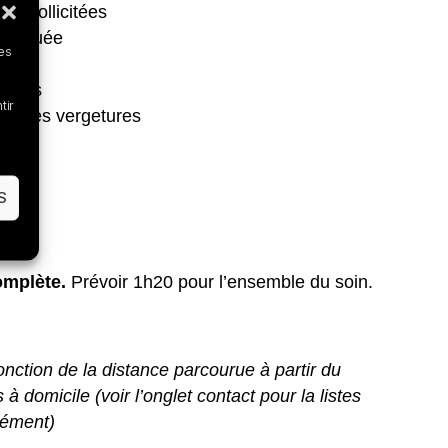
ès sollicitées
 bloquée
les
ausées
tir
ient les vergetures
S
omplète.
Prévoir 1h20 pour l’ensemble du soin.
nction de la distance parcourue à partir du
s à domicile
(voir l’onglet contact pour la listes
ément)