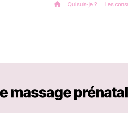
Qui suis-je ?
Les consu
e massage prénata