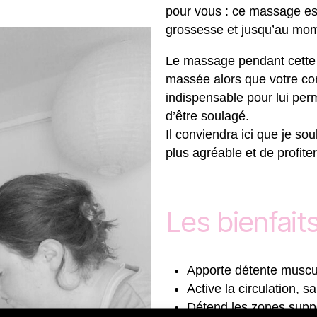
pour vous : ce massage es
grossesse et jusqu’au mo
Le massage pendant cette p
massée alors que votre cor
indispensable pour lui perm
d’être soulagé.
Il conviendra ici que je so
plus agréable et de profite
Les bienfai
Apporte détente muscul
Active la circulation, 
Détend les zones suppo