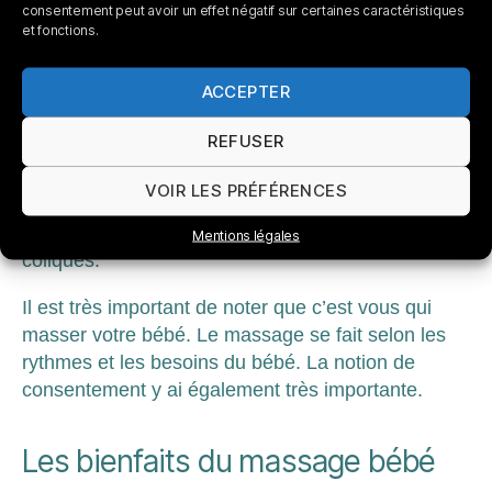
consentement peut avoir un effet négatif sur certaines caractéristiques
nouveau. Sur les cinq séances nous passons en
et fonctions.
revue des mouvements de massage pour chaque
partie du corps. Un petit livret vous sera fournis
ACCEPTER
afin de refaire les mouvements chez vous que ce
soit l’ensemble du protocole ou des mouvements
REFUSER
ciblés qui permettent de soulager bébé.
VOIR LES PRÉFÉRENCES
Lors de ces séances nous voyons également des
mouvements supplémentaires pour soulager les
Mentions légales
coliques.
Il est très important de noter que c’est vous qui
masser votre bébé. Le massage se fait selon les
rythmes et les besoins du bébé. La notion de
consentement y ai également très importante.
Les bienfaits du massage bébé