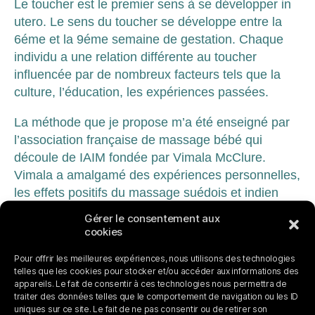
Le toucher est le premier sens à se développer in
utero. Le sens du toucher se développe entre la
6éme et la 9éme semaine de gestation. Chaque
individu a une relation différente au toucher
influencée par de nombreux facteurs tels que la
culture, l’éducation, les expériences passées.
La méthode que je propose m’a été enseigné par
l’association française de massage bébé qui
découle de IAIM fondée par Vimala McClure.
Vimala a amalgamé des expériences personnelles,
les effets positifs du massage suédois et indien
ainsi que des principes tirés du Yoga et de la
Gérer le consentement aux
réflexologie pour créer un enchainement simple.
cookies
Les ateliers massage bébé se font selon cette
Pour offrir les meilleures expériences, nous utilisons des technologies
telles que les cookies pour stocker et/ou accéder aux informations des
méthode sur cinq séances. A chaque nouvelle
appareils. Le fait de consentir à ces technologies nous permettra de
séance nous revoyons les mouvements appris lors
traiter des données telles que le comportement de navigation ou les ID
uniques sur ce site. Le fait de ne pas consentir ou de retirer son
de la dernière séance et nous en apprenons de